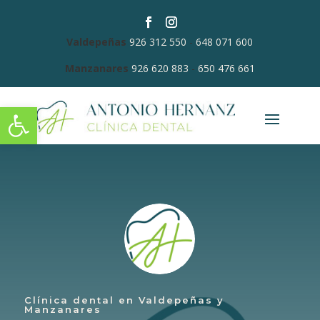
Valdepeñas
926 312 550
-
648 071 600
Manzanares
926 620 883
-
650 476 661
Abrir barra de herramientas
Clínica dental en Valdepeñas y
Manzanares