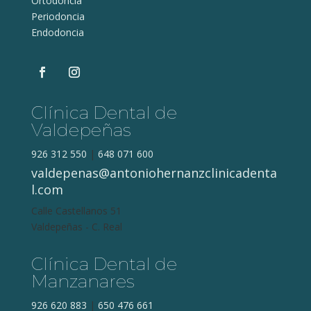
Ortodoncia
Periodoncia
Endodoncia
Clínica Dental de
Valdepeñas
926 312 550
|
648 071 600
valdepenas@antoniohernanzclinicadenta
l.com
Calle Castellanos 51
Valdepeñas - C. Real
Clínica Dental de
Manzanares
926 620 883
|
650 476 661