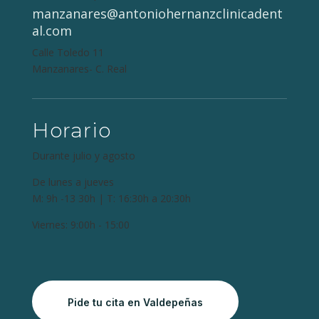
manzanares@antoniohernanzclinicadent
al.com
Calle Toledo 11
Manzanares- C. Real
Horario
Durante julio y agosto
De lunes a jueves
M: 9h -13 30h | T: 16:30h a 20:30h
Viernes: 9:00h - 15:00
Pide tu cita en Valdepeñas