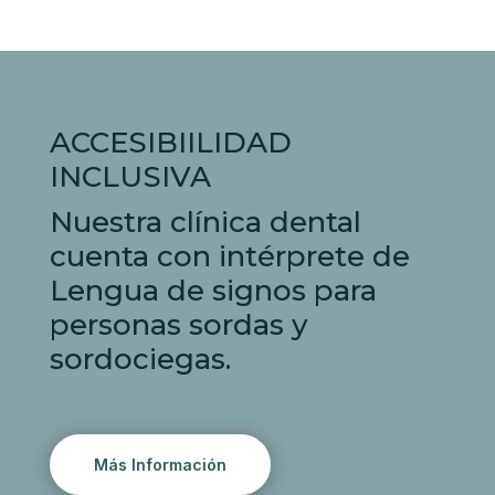
ACCESIBIILIDAD
INCLUSIVA
Nuestra clínica dental
cuenta con intérprete de
Lengua de signos para
personas sordas y
sordociegas.
Más Información