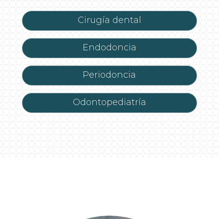
Cirugía dental
Endodoncia
Periodoncia
Odontopediatría