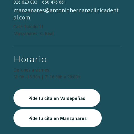
926 620 883
|
650 476 661
manzanares@antoniohernanzclinicadent
al.com
Calle Toledo 11
Manzanares- C. Real
Horario
De lunes a viernes
M: 9h -13 30h | T: 16:30h a 20:00h
Pide tu cita en Valdepeñas
Pide tu cita en Manzanares