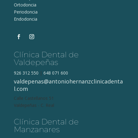
Ortodoncia
Periodoncia
Endodoncia
Clínica Dental de
Valdepeñas
926 312 550
|
648 071 600
valdepenas@antoniohernanzclinicadenta
l.com
Calle Castellanos 51
Valdepeñas - C. Real
Clínica Dental de
Manzanares