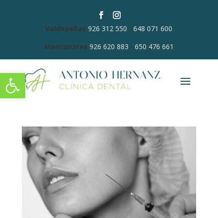
Valdepeñas
926 312 550
-
648 071 600
Manzanares
926 620 883
-
650 476 661
Abrir barra de herramientas