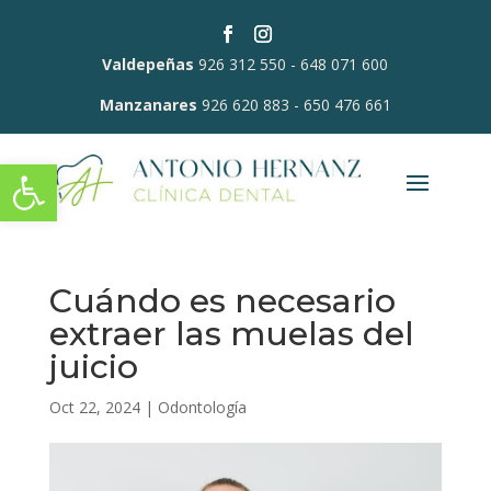
Valdepeñas
926 312 550
-
648 071 600
Manzanares
926 620 883
-
650 476 661
Abrir barra de herramientas
Cuándo es necesario
extraer las muelas del
juicio
Oct 22, 2024
|
Odontología