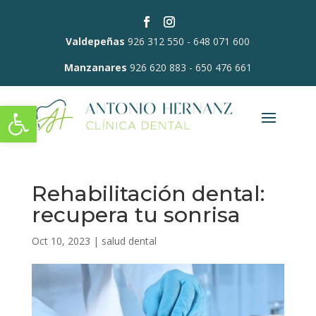
Valdepeñas
926 312 550
-
648 071 600
Manzanares
926 620 883
-
650 476 661
Abrir barra de herramientas
Rehabilitación dental:
recupera tu sonrisa
Oct 10, 2023
|
salud dental